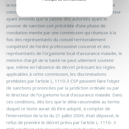
la nomination des membres de la commission mixte de
conciliation et au fonctionnement de celle-ci. Le législateur
ayant entendu que la saisine des autorités ayant le
pouvoir de sanction soit précédée d’une phase de
conciliation menée par une commission qui réunisse à la
fois des représentants du conseil territorialement
compétent de l’ordre professionnel concerné et des
représentants de l’organisme local d’assurance maladie, le
ministre chargé de la Santé ne peut utilement soutenir
que, même en l’absence de décret précisant les règles
applicables à cette commission, les discriminations
prohibées par l’article L. 1110-3 CSP peuvent faire l’objet
de sanctions prononcées par la juridiction ordinale ou par
le directeur de l’organisme local d’assurance maladie. Dans
ces conditions, dès lors que le délai raisonnable au terme
duquel ce texte aurait dû être adopté, à compter de
l’intervention de la loi du 21 juillet 2009, était dépassé, le
refus de prendre le décret prévu par l’article L. 1110- 3